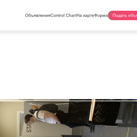
Объявления
Control Chart
На карте
Форма
Подать объ