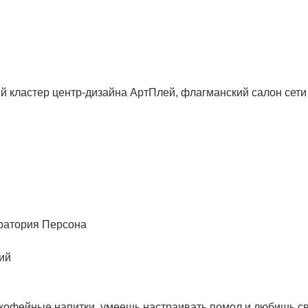
ий кластер центр-дизайна АртПлей, флагманский салон се
оратория Персона
щий
 кофейные напитки, умеешь настраивать помол и любишь с