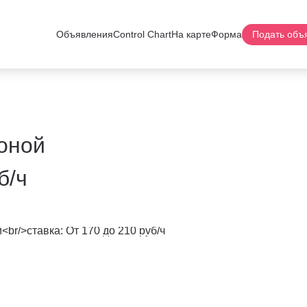
Объявления
Control Chart
На карте
Форма
Подать объ
оной
б/ч