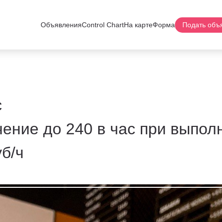
Объявления
Control Chart
На карте
Форма
Подать объ
с
ичение до 240 в час при выпол
б/ч