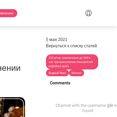
явление
5 мая 2021
Вернуться к списку статей
215 р/час (увеличение до 240 в
час при выполнении показателей
нении
кофейни) руб/ч
Бодрый Макс
Москва