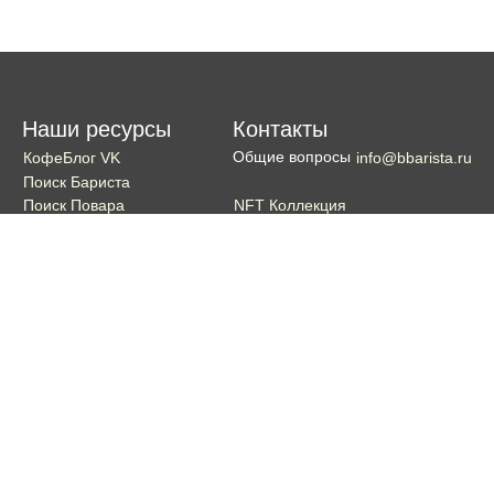
Наши ресурсы
Контакты
Общие вопросы
КофеБлог VK
info@bbarista.ru
Поиск Бариста
NFT Коллекция
Поиск Повара
Поиск Бармена
Поиск Официанта
Если хотите поддержать проект
Поддержать
Кошелек TON coin:
EQDg_ZH-PGUYvE74nKxQ3eXqKg9ygxhcxunqg-TdFNMi8VLr