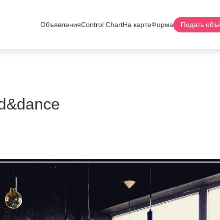
Объявления
Control Chart
На карте
Форма
Подать объ
ld&dance