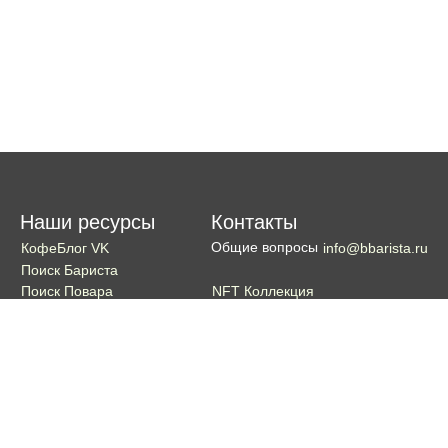
Наши ресурсы
Контакты
Общие вопросы
КофеБлог VK
info@bbarista.ru
Поиск Бариста
NFT Коллекция
Поиск Повара
Поиск Бармена
Поиск Официанта
Если хотите поддержать проект
Поддержать