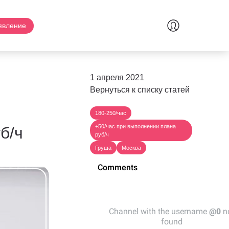
явление
1 апреля 2021
Вернуться к списку статей
180-250/час
+50/час при выполнении плана
б/ч
руб/ч
Груша
Москва