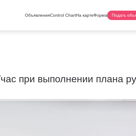
Объявления
Control Chart
На карте
Форма
Подать объ
0/час при выполнении плана ру