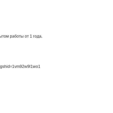
том работы от 1 года.
e?igshid=1vm92w9l1wo1