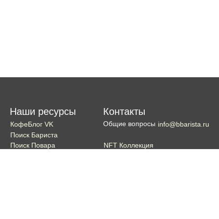
Наши ресурсы
Контакты
Общие вопросы
КофеБлог VK
info@bbarista.ru
Поиск Бариста
NFT Коллекция
Поиск Повара
Поиск Бармена
Поиск Официанта
Если хотите поддержать проект
Поддержать