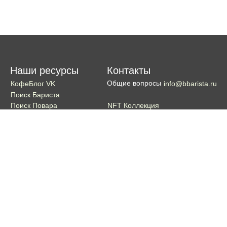
Наши ресурсы
Контакты
Общие вопросы
КофеБлог VK
info@bbarista.ru
Поиск Бариста
NFT Коллекция
Поиск Повара
Поиск Бармена
Поиск Официанта
Если хотите поддержать проект
Поддержать
Кошелек TON coin:
EQDg_ZH-PGUYvE74nKxQ3eXqKg9ygxhcxunqg-TdFNMi8VLr