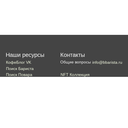
Наши ресурсы
Контакты
Общие вопросы
КофеБлог VK
info@bbarista.ru
Поиск Бариста
NFT Коллекция
Поиск Повара
Поиск Бармена
Поиск Официанта
Если хотите поддержать проект
Поддержать