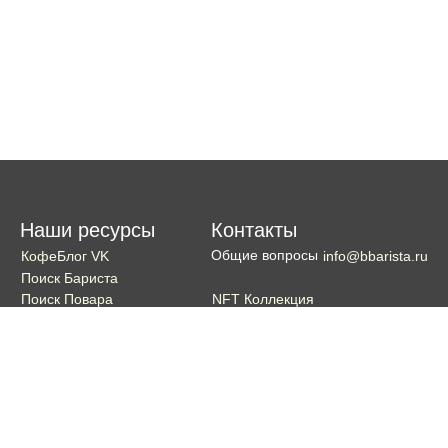
Наши ресурсы
Контакты
Общие вопросы
КофеБлог VK
info@bbarista.ru
Поиск Бариста
NFT Коллекция
Поиск Повара
Поиск Бармена
Поиск Официанта
Если хотите поддержать проект
Поддержать