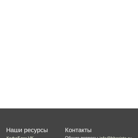
Наши ресурсы
Контакты
Общие вопросы
КофеБлог VK
info@bbarista.ru