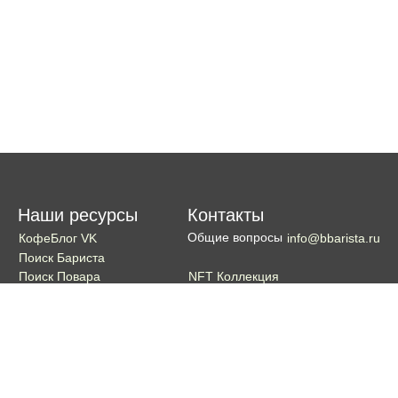
Наши ресурсы
Контакты
Общие вопросы
КофеБлог VK
info@bbarista.ru
Поиск Бариста
NFT Коллекция
Поиск Повара
Поиск Бармена
Поиск Официанта
Если хотите поддержать проект
Поддержать