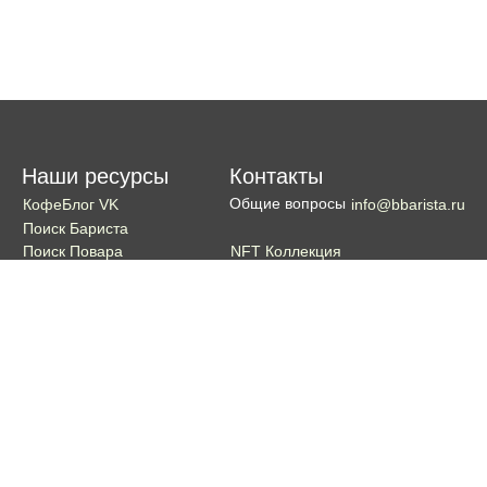
Наши ресурсы
Контакты
Общие вопросы
КофеБлог VK
info@bbarista.ru
Поиск Бариста
NFT Коллекция
Поиск Повара
Поиск Бармена
Поиск Официанта
Если хотите поддержать проект
Поддержать
Кошелек TON coin:
EQDg_ZH-PGUYvE74nKxQ3eXqKg9ygxhcxunqg-TdFNMi8VLr