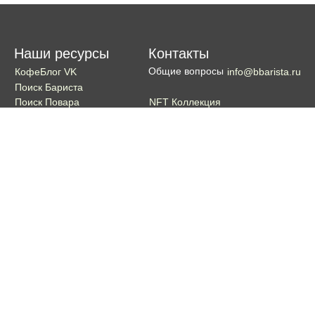
Наши ресурсы
Контакты
Общие вопросы
КофеБлог VK
info@bbarista.ru
Поиск Бариста
NFT Коллекция
Поиск Повара
Поиск Бармена
Поиск Официанта
Если хотите поддержать проект
Поддержать
Кошелек TON coin:
EQDg_ZH-PGUYvE74nKxQ3eXqKg9ygxhcxunqg-TdFNMi8VLr
Портал для бариста, владельцев кофеен и любителей кофе