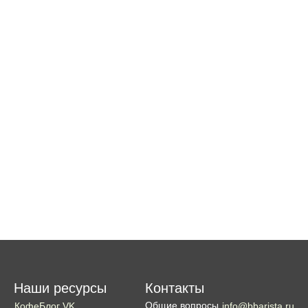
Наши ресурсы
Контакты
Общие вопросы
КофеБлог VK
info@bbarista.ru