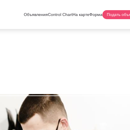
Объявления
Control Chart
На карте
Форма
Подать объ