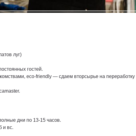
атов луг)
постоянных гостей.
акомствами, eco-friendly — сдаем вторсырье на переработк
camaster.
полные дни по 13-15 часов.
 и вс.