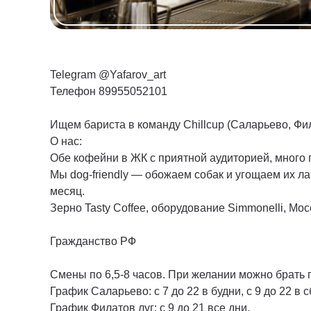
Telegram @Yafarov_art
Телефон 89955052101
Ищем бариста в команду Chillcup (Саларьево, Фил
О нас:
Обе кофейни в ЖК с приятной аудиторией, много 
Мы dog-friendly — обожаем собак и угощаем их л
месяц.
Зерно Tasty Coffee, оборудование Simmonelli, Moc
Гражданство РФ
Смены по 6,5-8 часов. При желании можно брать 
График Саларьево: с 7 до 22 в будни, с 9 до 22 в сб
График Филатов луг: с 9 до 21 все дни.