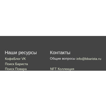
Наши ресурсы
Контакты
Общие вопросы
КофеБлог VK
info@bbarista.ru
Поиск Бариста
NFT Коллекция
Поиск Повара
Поиск Бармена
Поиск Официанта
Если хотите поддержать проект
Поддержать