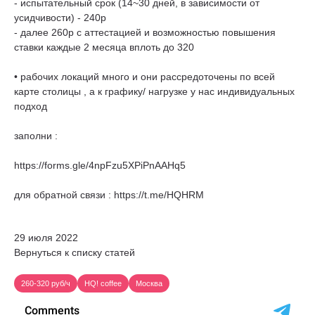
- испытательный срок (14~30 дней, в зависимости от
усидчивости) - 240р
- далее 260р с аттестацией и возможностью повышения
ставки каждые 2 месяца вплоть до 320
• рабочих локаций много и они рассредоточены по всей
карте столицы , а к графику/ нагрузке у нас индивидуальных
подход
заполни :
https://forms.gle/4npFzu5XPiPnAAHq5
для обратной связи : https://t.me/HQHRM
29 июля 2022
Вернуться к списку статей
260-320 руб/ч
HQ! coffee
Москва