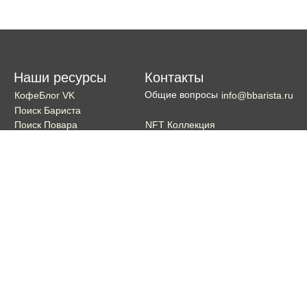
Наши ресурсы
Контакты
Общие вопросы
КофеБлог VK
info@bbarista.ru
Поиск Бариста
NFT Коллекция
Поиск Повара
Поиск Бармена
Поиск Официанта
Если хотите поддержать проект
Поддержать
Кошелек TON coin:
EQDg_ZH-PGUYvE74nKxQ3eXqKg9ygxhcxunqg-TdFNMi8VLr