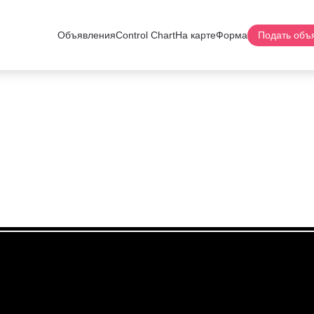
Объявления
Control Chart
На карте
Форма
Подать объ