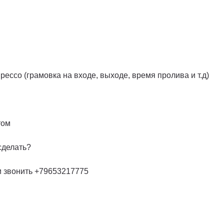
ссо (грамовка на входе, выходе, время пролива и т.д)
том
сделать?
и звонить +79653217775