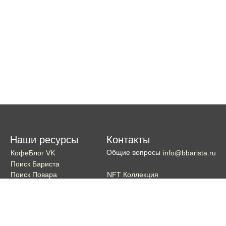
Наши ресурсы
Контакты
Общие вопросы
КофеБлог VK
info@bbarista.ru
Поиск Бариста
NFT Коллекция
Поиск Повара
Поиск Бармена
Поиск Официанта
Если хотите поддержать проект