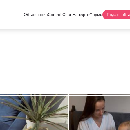
Объявления
Control Chart
На карте
Форма
Подать объ