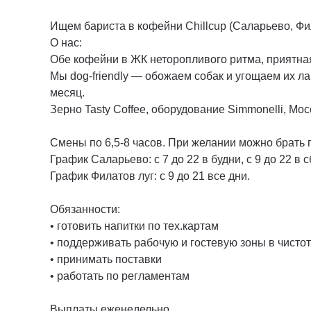
Ищем бариста в кофейни Chillcup (Саларьево, Фи
О нас:
Обе кофейни в ЖК неторопливого ритма, приятная
Мы dog-friendly — обожаем собак и угощаем их л
месяц.
Зерно Tasty Coffee, оборудование Simmonelli, Moc
Смены по 6,5-8 часов. При желании можно брать 
График Саларьево: с 7 до 22 в будни, с 9 до 22 в сб
График Филатов луг: с 9 до 21 все дни.
Обязанности:
• готовить напитки по тех.картам
• поддерживать рабочую и гостевую зоны в чисто
• принимать поставки
• работать по регламентам
Выплаты еженедельно.