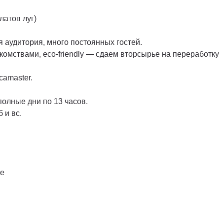
латов луг)
 аудитория, много постоянных гостей.
акомствами, eco-friendly — сдаем вторсырье на переработк
camaster.
полные дни по 13 часов.
 и вс.
те