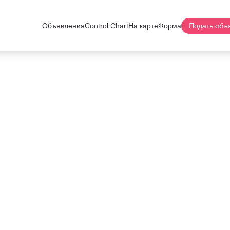
Объявления
Control Chart
На карте
Форма
Подать объ