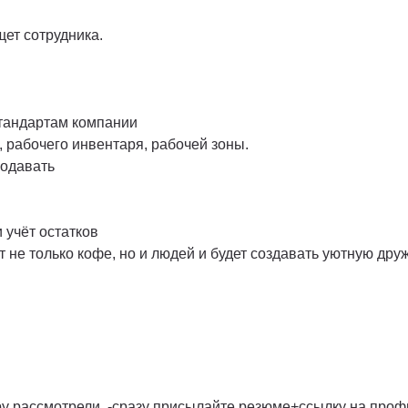
ет сотрудника.
стандартам компании
, рабочего инвентаря, рабочей зоны.
родавать
 учёт остатков
 не только кофе, но и людей и будет создавать уютную др
ру рассмотрели, -сразу присылайте резюме+ссылку на проф