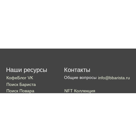
Наши ресурсы
Контакты
Общие вопросы
КофеБлог VK
info@bbarista.ru
Поиск Бариста
NFT Коллекция
Поиск Повара
Поиск Бармена
Поиск Официанта
Если хотите поддержать проект
Поддержать