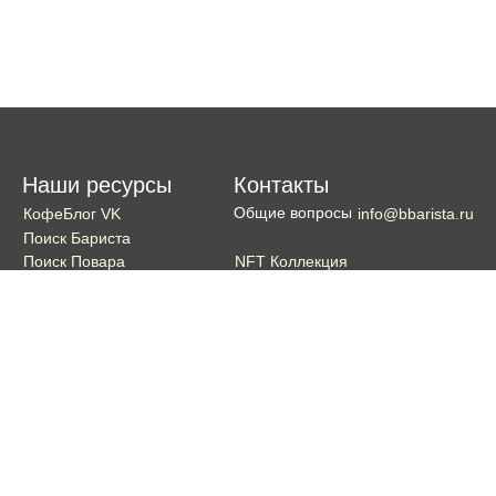
Наши ресурсы
Контакты
Общие вопросы
КофеБлог VK
info@bbarista.ru
Поиск Бариста
NFT Коллекция
Поиск Повара
Поиск Бармена
Поиск Официанта
Если хотите поддержать проект
Поддержать
Кошелек TON coin:
EQDg_ZH-PGUYvE74nKxQ3eXqKg9ygxhcxunqg-TdFNMi8VLr