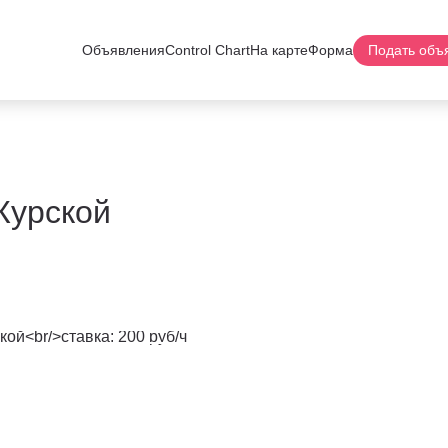
Объявления
Control Chart
На карте
Форма
Подать объ
Курской