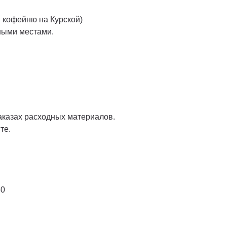
 кофейню на Курской)
ными местами.
аказах расходных материалов.
те.
30