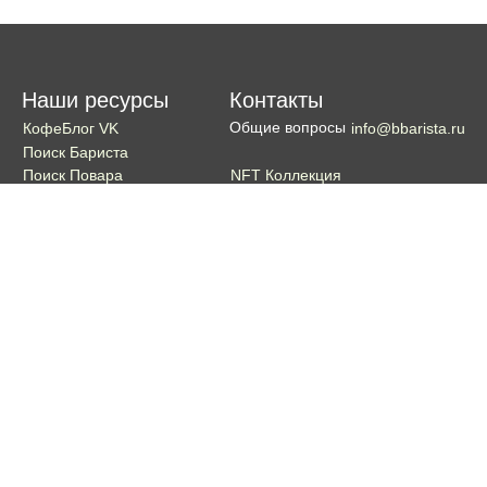
Наши ресурсы
Контакты
Общие вопросы
КофеБлог VK
info@bbarista.ru
Поиск Бариста
NFT Коллекция
Поиск Повара
Поиск Бармена
Поиск Официанта
Если хотите поддержать проект
Поддержать
Кошелек TON coin:
EQDg_ZH-PGUYvE74nKxQ3eXqKg9ygxhcxunqg-TdFNMi8VLr
Портал для бариста, владельцев кофеен и любителей кофе