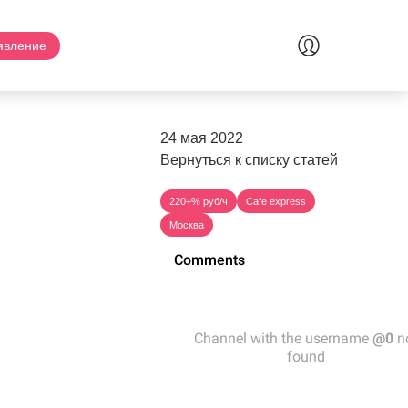
явление
24 мая 2022
Вернуться к списку статей
220+% руб/ч
Cafe express
Москва