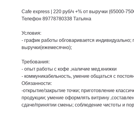
Cafe express | 220 руб/ч +% от выручки (65000-75
Телефон 89778780338 Татьяна
Условия:
- график работы обговаривается индивидуально; по
выручки(ежемесячно);
Требования:
- опыт работы с кофе ,наличие мед.книжки
- коммуникабельность, умение общаться с постоян
Обязанности:
-открытие/закрытие точки; приготовление классич
продукции; умение оформлять витрину ,составлени
сдаче/принятии смены; соблюдение чистоты и поря