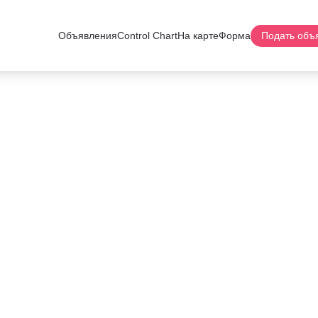
Объявления
Control Chart
На карте
Форма
Подать объ