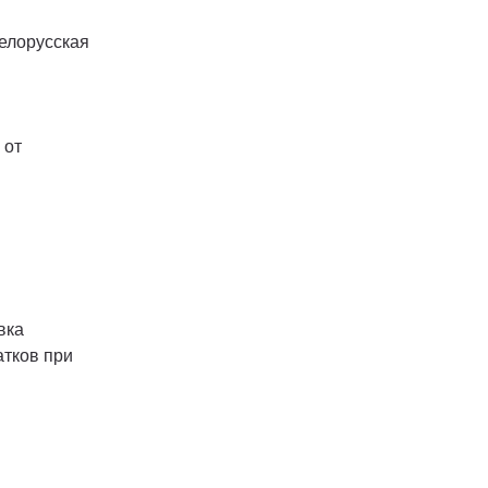
Белорусская
 от
вка
атков при