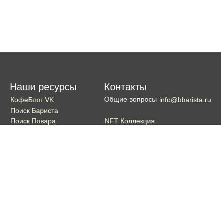
Наши ресурсы
Контакты
Общие вопросы
КофеБлог VK
info@bbarista.ru
Поиск Бариста
NFT Коллекция
Поиск Повара
Поиск Бармена
Поиск Официанта
Если хотите поддержать проект
Поддержать
Кошелек TON coin: