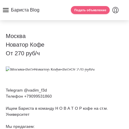
Бариста Blog
Подать объявление
Москва
Новатор Кофе
От 270 руб/ч
Telegram @vadim_f3d
Телефон +79099531860
Ищем Бариста в команду Н О В А Т О Р кофе на ст.м.
Университет
Мы предагаем: