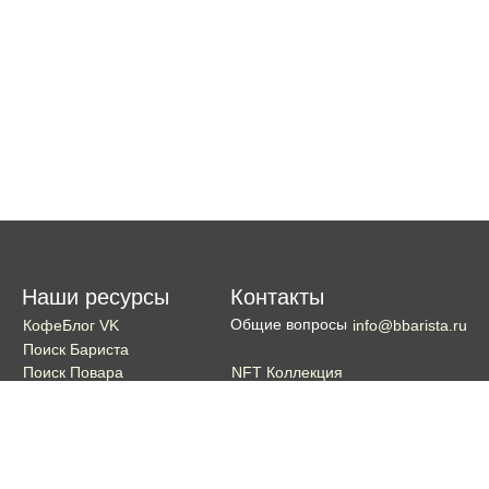
Наши ресурсы
Контакты
Общие вопросы
КофеБлог VK
info@bbarista.ru
Поиск Бариста
NFT Коллекция
Поиск Повара
Поиск Бармена
Поиск Официанта
Если хотите поддержать проект