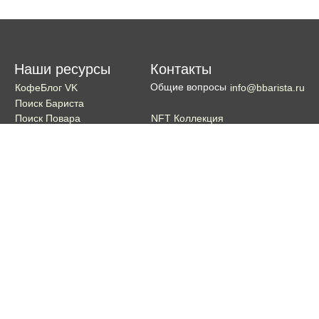
Наши ресурсы
Контакты
Общие вопросы
КофеБлог VK
info@bbarista.ru
Поиск Бариста
NFT Коллекция
Поиск Повара
Поиск Бармена
Поиск Официанта
Если хотите поддержать проект
Поддержать
Кошелек TON coin:
EQDg_ZH-PGUYvE74nKxQ3eXqKg9ygxhcxunqg-TdFNMi8VLr
Портал для бариста, владельцев кофеен и любителей кофе