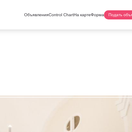
Объявления
Control Chart
На карте
Форма
Подать объ