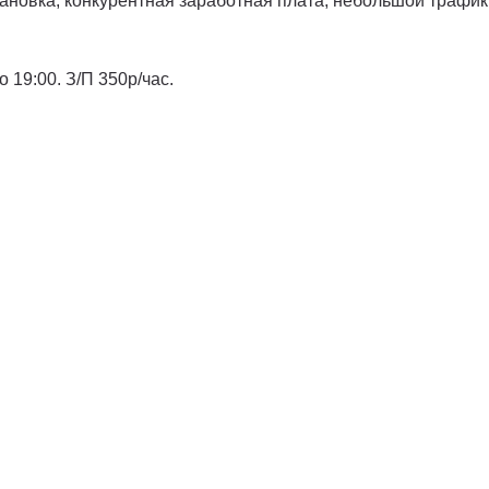
тановка, конкурентная заработная плата, небольшой трафи
 19:00. З/П 350р/час.