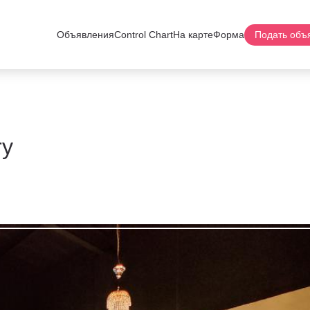
Объявления
Control Chart
На карте
Форма
Подать объ
ry