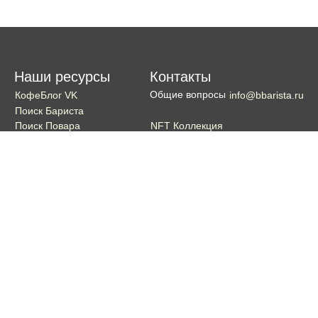
Наши ресурсы
Контакты
Общие вопросы
КофеБлог VK
info@bbarista.ru
Поиск Бариста
NFT Коллекция
Поиск Повара
Поиск Бармена
Поиск Официанта
Если хотите поддержать проект
Поддержать
Кошелек TON coin:
EQDg_ZH-PGUYvE74nKxQ3eXqKg9ygxhcxunqg-TdFNMi8VLr
Портал для бариста, владельцев кофеен и любителей кофе