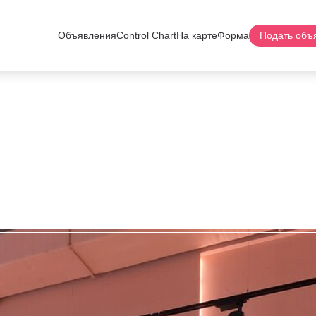
Объявления
Control Chart
На карте
Форма
Подать объ