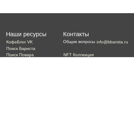
Наши ресурсы
Контакты
Общие вопросы
КофеБлог VK
info@bbarista.ru
Поиск Бариста
NFT Коллекция
Поиск Повара
Поиск Бармена
Поиск Официанта
Если хотите поддержать проект
Поддержать
Кошелек TON coin:
EQDg_ZH-PGUYvE74nKxQ3eXqKg9ygxhcxunqg-TdFNMi8VLr