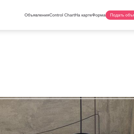
Объявления
Control Chart
На карте
Форма
Подать объ