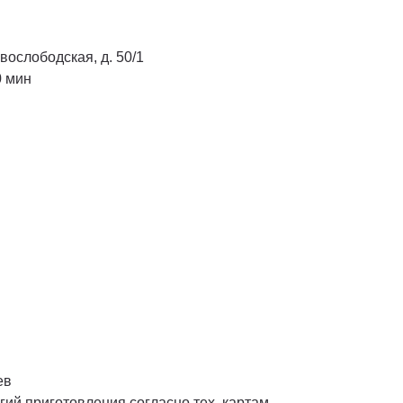
вослободская, д. 50/1
0 мин
ев
гий приготовления согласно тех. картам