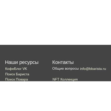
Наши ресурсы
Контакты
Общие вопросы
КофеБлог VK
info@bbarista.ru
Поиск Бариста
NFT Коллекция
Поиск Повара
Поиск Бармена
Поиск Официанта
Если хотите поддержать проект
Поддержать