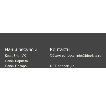
Наши ресурсы
Контакты
Общие вопросы
КофеБлог VK
info@bbarista.ru
Поиск Бариста
NFT Коллекция
Поиск Повара
Поиск Бармена
Поиск Официанта
Если хотите поддержать проект
Поддержать