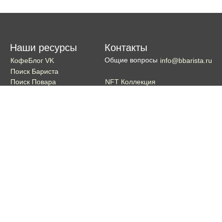
Наши ресурсы
Контакты
Общие вопросы
КофеБлог VK
info@bbarista.ru
Поиск Бариста
NFT Коллекция
Поиск Повара
Поиск Бармена
Поиск Официанта
Если хотите поддержать проект
Поддержать
Кошелек TON coin:
EQDg_ZH-PGUYvE74nKxQ3eXqKg9ygxhcxunqg-TdFNMi8VLr
Портал для бариста, владельцев кофеен и любителей кофе