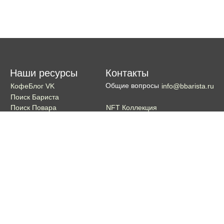
Наши ресурсы
Контакты
Общие вопросы
КофеБлог VK
info@bbarista.ru
Поиск Бариста
NFT Коллекция
Поиск Повара
Поиск Бармена
Поиск Официанта
Если хотите поддержать проект
Поддержать
Кошелек TON coin:
EQDg_ZH-PGUYvE74nKxQ3eXqKg9ygxhcxunqg-TdFNMi8VLr