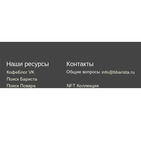
Наши ресурсы
Контакты
Общие вопросы
КофеБлог VK
info@bbarista.ru
Поиск Бариста
NFT Коллекция
Поиск Повара
Поиск Бармена
Поиск Официанта
Если хотите поддержать проект
Поддержать