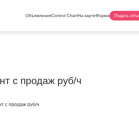
Объявления
Control Chart
На карте
Форма
Подать объ
нт с продаж руб/ч