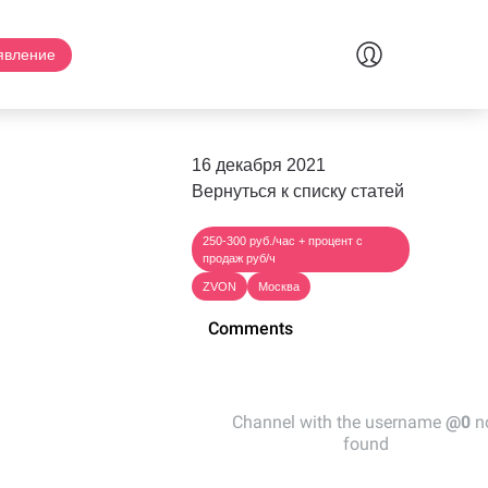
явление
16 декабря 2021
Вернуться к списку статей
250-300 руб./час + процент с
продаж руб/ч
ZVON
Москва