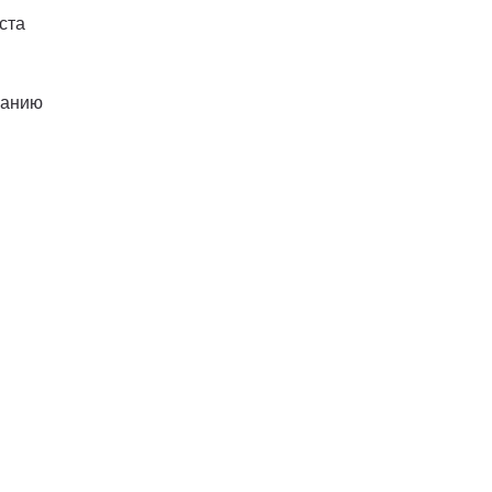
ста
ланию