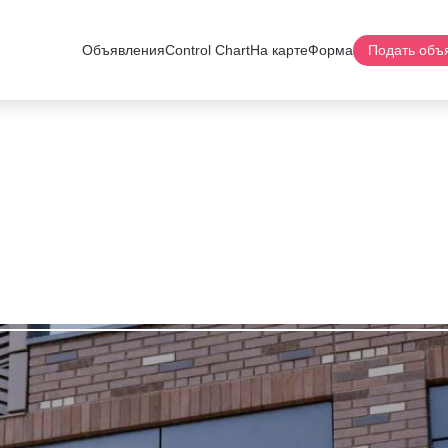
Объявления
Control Chart
На карте
Форма
Подать объ