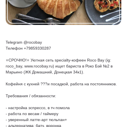
Telegram @rocobay
Телефон +79859330287
⭐️СРОЧНО!⭐️ Уютная сеть specialty-кофеен Roco Bay (ig:
roco_bay, www.rocobay.ru) ищет бариста в Роко Бэй №2 в
Марьино (ЖК Домашний, Донецкая 34к1).
Кофейня с кухней ???и посадкой, работа на постоянников.
Требования / обязанности:
- настройка эспрессо, в тч помола
- работа по весам / таймеру
- уверенный латте-арт тюльпан+
- альтернатива: батч, воронка