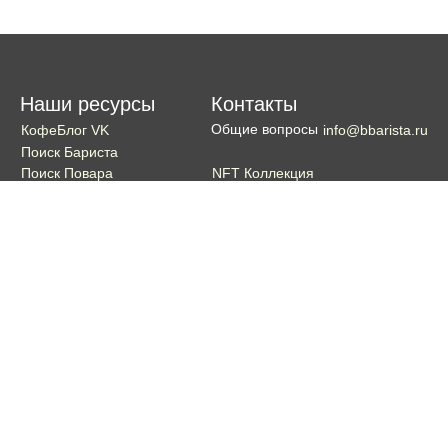
Наши ресурсы
Контакты
Общие вопросы
КофеБлог VK
info@bbarista.ru
Поиск Бариста
NFT Коллекция
Поиск Повара
Поиск Бармена
Поиск Официанта
Если хотите поддержать проект
Поддержать
Кошелек TON coin:
EQDg_ZH-PGUYvE74nKxQ3eXqKg9ygxhcxunqg-TdFNMi8VLr
Портал для бариста, владельцев кофеен и любителей кофе