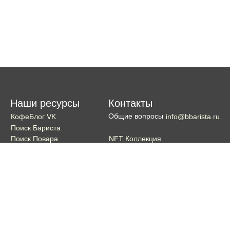
Наши ресурсы
Контакты
Общие вопросы
КофеБлог VK
info@bbarista.ru
Поиск Бариста
NFT Коллекция
Поиск Повара
Поиск Бармена
Поиск Официанта
Если хотите поддержать проект
Поддержать