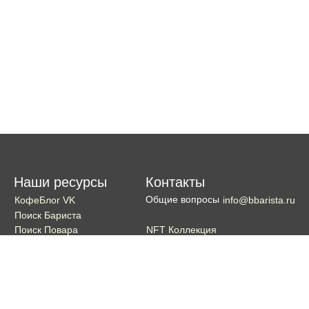
Наши ресурсы
Контакты
Общие вопросы
КофеБлог VK
info@bbarista.ru
Поиск Бариста
NFT Коллекция
Поиск Повара
Поиск Бармена
Поиск Официанта
Если хотите поддержать проект