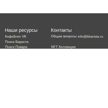
Наши ресурсы
Контакты
Общие вопросы
КофеБлог VK
info@bbarista.ru
Поиск Бариста
NFT Коллекция
Поиск Повара
Поиск Бармена
Поиск Официанта
Если хотите поддержать проект
Поддержать
Кошелек TON coin:
EQDg_ZH-PGUYvE74nKxQ3eXqKg9ygxhcxunqg-TdFNMi8VLr