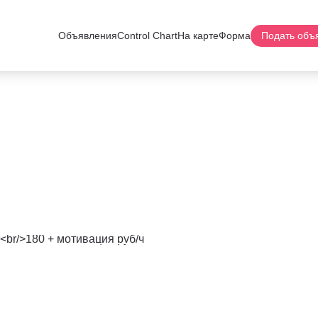
Объявления
Control Chart
На карте
Форма
Подать объ